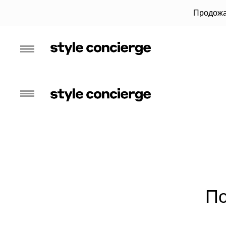
Продожа
По